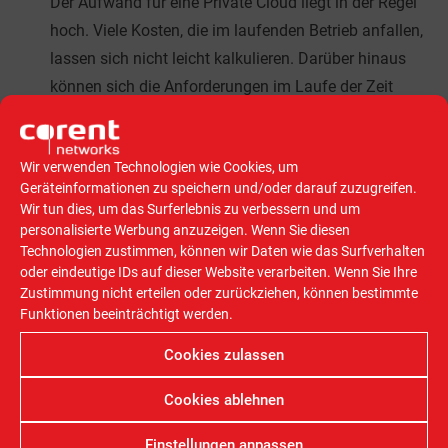
Der Aufwand für eine Private Cloud liegt in der Regel
hoch. Viele Kosten, die im laufenden Betrieb anfallen,
lassen sich nicht leicht kalkulieren. Darüber hinaus
können sich die Anforderungen im Laufe der Zeit
ändern, sodass die IT-Umgebung entsprechend
angepasst werden muss. Zu guter Letzt sollten
Wir verwenden Technologien wie Cookies, um
Verantwortliche bedenken, dass der laufende Betrieb
Geräteinformationen zu speichern und/oder darauf zuzugreifen.
von IT-Lösungen, die rund um die Uhr zur Verfügung
Wir tun dies, um das Surferlebnis zu verbessern und um
stehen müssen, sehr personalintensiv ist.
personalisierte Werbung anzuzeigen. Wenn Sie diesen
Technologien zustimmen, können wir Daten wie das Surfverhalten
oder eindeutige IDs auf dieser Website verarbeiten. Wenn Sie Ihre
In den meisten Fällen lohnt sich der Betrieb einer
Zustimmung nicht erteilen oder zurückziehen, können bestimmte
Private Cloud daher nur für Unternehmen ab einer
Funktionen beeinträchtigt werden.
gewissen Größe. Zudem ist die Struktur der
Cookies zulassen
Organisation wichtig. Hat eine Firma zum Beispiel
ihren Hauptsitz sowie viele Filialen oder
Cookies ablehnen
Tochterunternehmen im gleichen Land, kann der
Aufbau einer Private Cloud für interne Lösungen sehr
Einstellungen anpassen