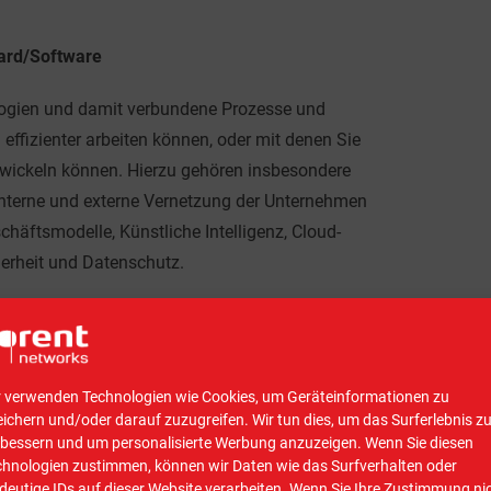
Hard/Software
logien und damit verbundene Prozesse und
ffizienter arbeiten können, oder mit denen Sie
wickeln können. Hierzu gehören insbesondere
 interne und externe Vernetzung der Unternehmen
chäftsmodelle, Künstliche Intelligenz, Cloud-
erheit und Datenschutz.
sen Sie konkret angeben, welche Investition Sie
ngebot von Ihrem IT-Systemhaus hinzu!
 Mitarbeiter zu Digitalthemen
r verwenden Technologien wie Cookies, um Geräteinformationen zu
ichern und/oder darauf zuzugreifen. Wir tun dies, um das Surferlebnis z
rbessern und um personalisierte Werbung anzuzeigen. Wenn Sie diesen
Qualifizierungsmaßnahmen Ihrer Mitarbeiter*innen
chnologien zustimmen, können wir Daten wie das Surfverhalten oder
ehören insbesondere Qualifizierungen oder
deutige IDs auf dieser Website verarbeiten. Wenn Sie Ihre Zustimmung ni