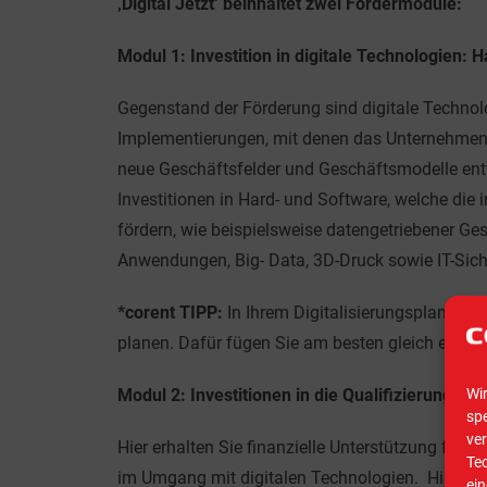
‚Digital Jetzt‘ beinhaltet zwei Fördermodule:
Modul 1: Investition in digitale Technologien: 
Gegenstand der Förderung sind digitale Techno
Implementierungen, mit denen das Unternehmen e
neue Geschäftsfelder und Geschäftsmodelle ent
Investitionen in Hard- und Software, welche die
fördern, wie beispielsweise datengetriebener Ges
Anwendungen, Big- Data, 3D-Druck sowie IT-Sich
*corent TIPP:
In Ihrem Digitalisierungsplan müs
planen. Dafür fügen Sie am besten gleich ein A
Modul 2: Investitionen in die Qualifizierung der
Wi
spe
ve
Hier erhalten Sie finanzielle Unterstützung für 
Te
im Umgang mit digitalen Technologien. Hierzu g
ein