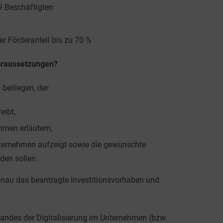
9 Beschäftigten
r Förderanteil bis zu 70 %
oraussetzungen?
beiliegen, der:
eibt,
hmen erläutern,
Unternehmen aufzeigt sowie die gewünschte
rden sollen.
genau das beantragte Investitionsvorhaben und
tandes der Digitalisierung im Unternehmen (bzw.