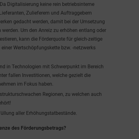
 Digitalisierung keine rein betriebsinterne
Lieferanten, Zulieferern und Auftraggebern
zwerken gedacht werden, damit bei der Umsetzung
en werden. Um den Anreiz zu erhöhen entlang oder
stieren, kann die Förderquote für gleich-zeitige
 einer Wertschöpfungskette bzw. -netzwerks
g und in Technologien mit Schwerpunkt im Bereich
ter fallen Investitionen, welche gezielt die
ernehmen im Fokus haben.
n strukturschwachen Regionen, zu welchen auch
hört!
rfüllung aller Erhöhungstatbestände.
renze des Förderungsbetrags?