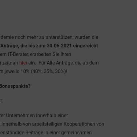
demie noch mehr zu unterstützen, wurden die
le Anträge, die bis zum 30.06.2021 eingereicht
m IT-Berater, erarbeiten Sie Ihren
g zeitnah
hier
ein. Für Alle Anträge, die ab dem
m jeweils 10% (40%, 35%, 30%)!
 Bonuspunkte?
gt:
erer Unternehmen innerhalb einer
 innerhalb von arbeitsteiligen Kooperationen von
genständige Beiträge in einer gemeinsamen