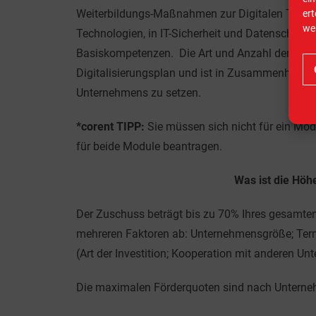
Weiterbildungs-Maßnahmen zur Digitalen Transfor
er
we
Technologien, in IT-Sicherheit und Datenschutz, z
Basiskompetenzen. Die Art und Anzahl der Qual
Digitalisierungsplan und ist in Zusammenhang zu
Unternehmens zu setzen.
*corent TIPP:
Sie müssen sich nicht für ein Mo
für beide Module beantragen.
Was ist die Höh
Der Zuschuss beträgt bis zu 70% Ihres gesamten
mehreren Faktoren ab: Unternehmensgröße; Term
(Art der Investition; Kooperation mit anderen Unt
Die maximalen Förderquoten sind nach Unterne