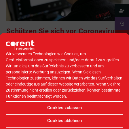
Schützen Sie sich vor Coronavirus-
Phishing-Mails!
Wir verwenden Technologien wie Cookies, um
Anja Eckstein
10. März 2020
Allgemein
Geräteinformationen zu speichern und/oder darauf zuzugreifen.
0 Kommentare
Wir tun dies, um das Surferlebnis zu verbessern und um
personalisierte Werbung anzuzeigen. Wenn Sie diesen
Technologien zustimmen, können wir Daten wie das Surfverhalten
Die Ungewissheit steigt! Jetzt droht auch online
oder eindeutige IDs auf dieser Website verarbeiten. Wenn Sie Ihre
'Ansteckungsgefahr'! Wir zeigen, wie Sie sich schützen...
Zustimmung nicht erteilen oder zurückziehen, können bestimmte
Funktionen beeinträchtigt werden.
Weiterlesen
Cookies zulassen
Cookies ablehnen